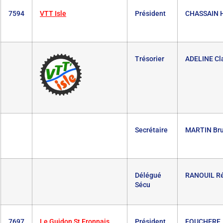
7594
VTT Isle
Président
CHASSAIN 
Trésorier
ADELINE Cl
Secrétaire
MARTIN Br
Délégué
RANOUIL R
Sécu
7697
Le Guidon St Fronnais
Président
FOUCHERE