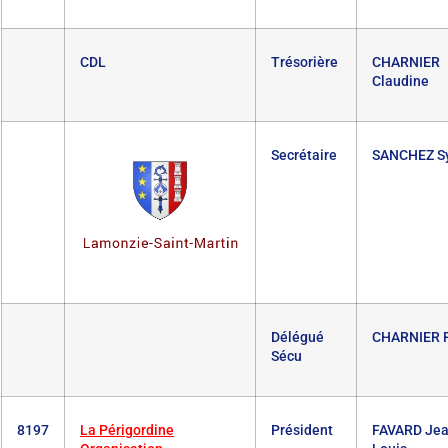
CDL
Trésorière
CHARNIER
Claudine
Secrétaire
SANCHEZ Sy
Délégué
CHARNIER R
Sécu
8197
La Périgordine
Président
FAVARD Jea