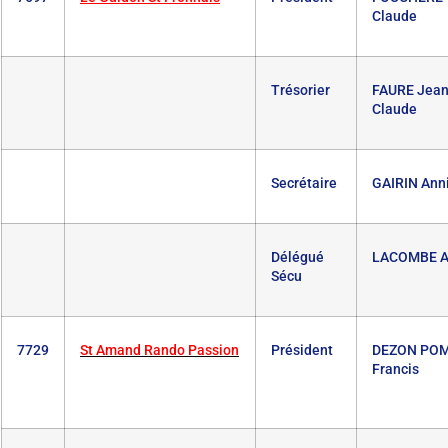
Claude
Trésorier
FAURE Jean
Claude
Secrétaire
GAIRIN Ann
Délégué
LACOMBE A
Sécu
7729
St Amand Rando Passion
Président
DEZON PO
Francis