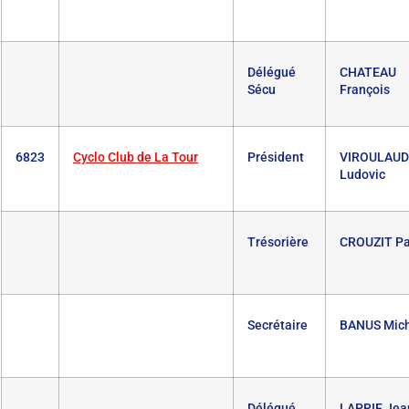
Délégué
CHATEAU
Sécu
François
6823
Cyclo Club de La Tour
Président
VIROULAUD
Ludovic
Trésorière
CROUZIT Pa
Secrétaire
BANUS Mich
Délégué
LAPRIE Jea