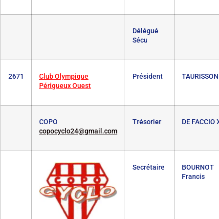
Délégué
Sécu
2671
Club Olympique
Président
TAURISSON 
Périgueux Ouest
COPO
Trésorier
DE FACCIO 
copocyclo24@gmail.com
Secrétaire
BOURNOT
Francis