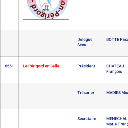
Délégué
BOTTE Pasc
Sécu
6551
Le Périgord en Selle
Président
CHATEAU
François
Trésorier
MADIES Mic
Secrétaire
MENECHAL
Marie-Fran