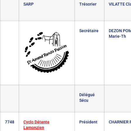
SARP
Trésorier
VILATTE Cl
Secrétaire
DEZON PO
Marie-Th
Délégué
Sécu
7748
Cyclo Détente
Président
CHARNIER R
Lamonzien