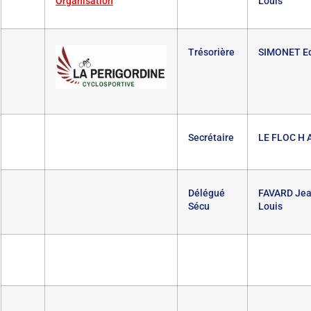
Organisation
Louis
Trésorière
SIMONET Ed
Secrétaire
LE FLOC H A
Délégué
FAVARD Jea
Sécu
Louis