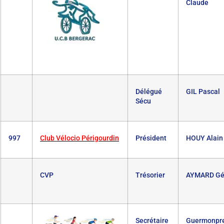
Claude
Délégué
GIL Pascal
Sécu
997
Club Vélocio Périgourdin
Président
HOUY Alain
CVP
Trésorier
AYMARD Gé
Secrétaire
Guermonpr