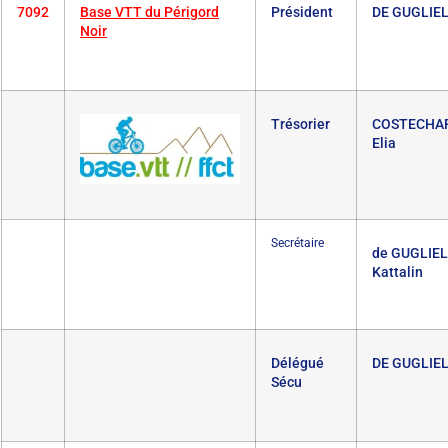
7092
Base VTT du Périgord
Président
DE GUGLIEL
Noir
Trésorier
COSTECHA
Elia
Secrétaire
de GUGLIE
Kattalin
Délégué
DE GUGLIEL
Sécu