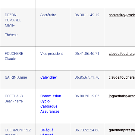
DEZON-
Secrétaire
06.30.11.49.12
secretaire@cycl
POMAREL
Marie-
Thérèse
FOUCHERE
Vice-président
06.41.06.46.71
claude.fouchere
Claude
GAIRIN Annie
Calendrier
06.85.67.71.70
claude.fouchere
GOETHALS
Commission
06.80.20.19.05
jpgoethals@wan
Jean-Pierre
Cyclo-
Cardiaque
Assurances
GUERMONPREZ
Délégué
06.73.52.24.68
guermonprez.ya