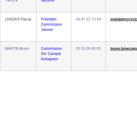
Yannick
Sécurité
LANDAIS Pascal
Président
06.41.22.73.84
president@cycl
Commission
Jeunes
MARTIN Bruno
Commission
05.53.09.40.03
bruno.bine@gma
Vtt- Compte
Instagram