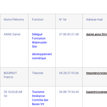
Noms Prénoms
Fonction
N° tel
Adresse mail
ANNE Daniel
Délégué
07.86.85.01.68
daniel.anne.50@
Formation
Webmaster
Site
développement
numérique
BOURNOT
Trésorier
06.28.37.05.66
tresorier@cyclo
Francis
DE GUGLIELMI
Tourisme-
06.88.79.94.44
basevtt@orange.
Gil
Itinérance
Contrôle des
Bases Vtt